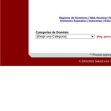
Registro de Dominios
|
Web Hosting
|
D
Dominios Expirados
|
Industrias
|
Indu
Categorías de Dominio:
[Pág. princi
** Precios expre
© 2002/2022 Solo10.com