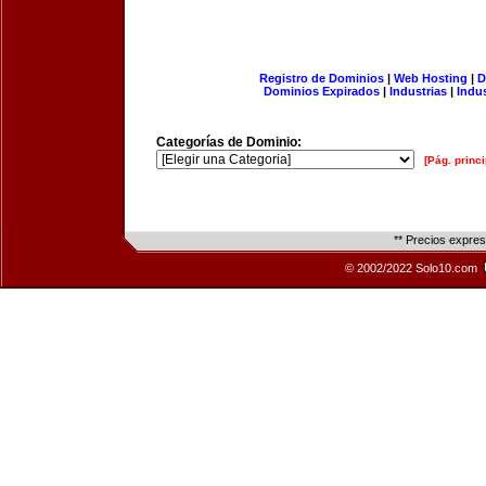
Registro de Dominios
|
Web Hosting
|
D
Dominios Expirados
|
Industrias
|
Indu
Categorías de Dominio:
[Pág. princi
** Precios expre
© 2002/2022 Solo10.com