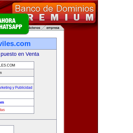
iles.com
 puesto en Venta
LES.COM
m
rketing y Publicidad
com
tas