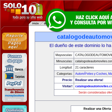
catalogodeautomov
El dueño de este dominio lo ha
Mayusculas:
CATALOGODEAUTOMOVI
Minusculas:
catalogodeautomoviles.co
Longitud:
21 caracteres
Categorias:
AutomÃ³viles y Coches
,
Ma
Precio:
Realizar una oferta!
Visitar!
catalogodeautomoviles.
Serán consideradas ofer
Realizar una Oferta