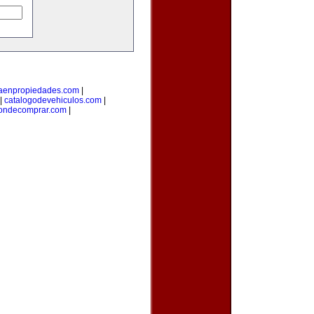
taenpropiedades.com
|
|
catalogodevehiculos.com
|
ondecomprar.com
|