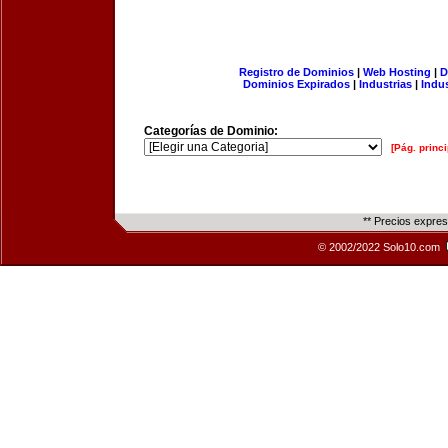
Registro de Dominios
|
Web Hosting
|
D
Dominios Expirados
|
Industrias
|
Indu
Categorías de Dominio:
[Pág. princi
** Precios expre
© 2002/2022 Solo10.com