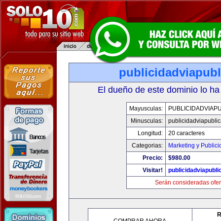
publicidadviapub
El dueño de este dominio lo ha
Mayusculas:
PUBLICIDADVIAP
Minusculas:
publicidadviapubli
Longitud:
20 caracteres
Categorias:
Marketing y Public
Precio:
$980.00
Visitar!
publicidadviapubl
Serán consideradas ofer
R