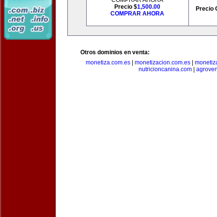
COMPRAR AHORA
Precio $
1,500.00
Precio 
COMPRAR AHORA
Otros dominios en venta:
monetiza.com.es
|
monetizacion.com.es
|
monetiz
nutricioncanina.com
|
agrove