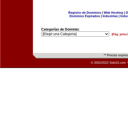
Registro de Dominios
|
Web Hosting
|
D
Dominios Expirados
|
Industrias
|
Indu
Categorías de Dominio:
[Pág. princi
** Precios expre
© 2002/2022 Solo10.com