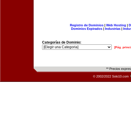
Registro de Dominios
|
Web Hosting
|
D
Dominios Expirados
|
Industrias
|
Indu
Categorías de Dominio:
[Pág. princi
** Precios expre
© 2002/2022 Solo10.com