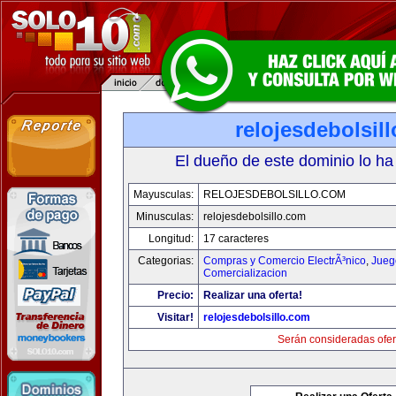
relojesdebolsil
El dueño de este dominio lo ha
Mayusculas:
RELOJESDEBOLSILLO.COM
Minusculas:
relojesdebolsillo.com
Longitud:
17 caracteres
Categorias:
Compras y Comercio ElectrÃ³nico
,
Jueg
Comercializacion
Precio:
Realizar una oferta!
Visitar!
relojesdebolsillo.com
Serán consideradas ofer