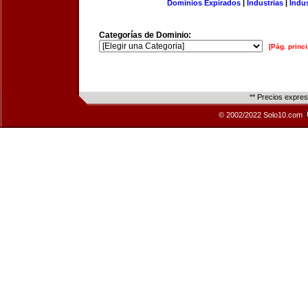
Dominios Expirados
|
Industrias
|
Indu
Categorías de Dominio:
[Pág. princi
** Precios expre
© 2002/2022 Solo10.com