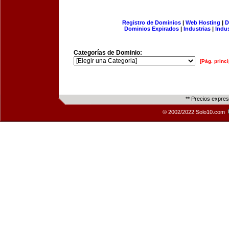
Registro de Dominios
|
Web Hosting
|
D
Dominios Expirados
|
Industrias
|
Indu
Categorías de Dominio:
[Pág. princi
** Precios expre
© 2002/2022 Solo10.com