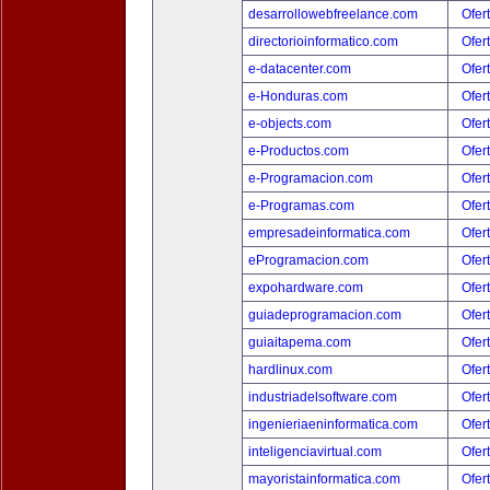
desarrollowebfreelance.com
Ofer
directorioinformatico.com
Ofer
e-datacenter.com
Ofer
e-Honduras.com
Ofer
e-objects.com
Ofer
e-Productos.com
Ofer
e-Programacion.com
Ofer
e-Programas.com
Ofer
empresadeinformatica.com
Ofer
eProgramacion.com
Ofer
expohardware.com
Ofer
guiadeprogramacion.com
Ofer
guiaitapema.com
Ofer
hardlinux.com
Ofer
industriadelsoftware.com
Ofer
ingenieriaeninformatica.com
Ofer
inteligenciavirtual.com
Ofer
mayoristainformatica.com
Ofer