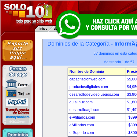
Dominios de la Categoría -
InformÃ¡
57 dominios en esta categ
Mostrando 1 de 57
Nombre de Dominio
Preci
capacitacionweb.com
$5,00
productosdigitales.com
$4,95
desarrollodevideojuegos.com
$3,90
guialinux.com
$1,80
desarrolloagil.com
$1,49
e-Afiliados.com
$899
eAfiliados.com
$899
e-Soporte.com
$800