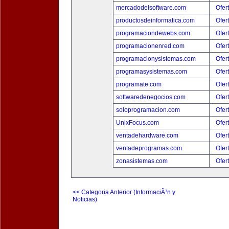
mercadodelsoftware.com
Ofer
productosdeinformatica.com
Ofer
programaciondewebs.com
Ofer
programacionenred.com
Ofer
programacionysistemas.com
Ofer
programasysistemas.com
Ofer
programate.com
Ofer
softwaredenegocios.com
Ofer
soloprogramacion.com
Ofer
UnixFocus.com
Ofer
ventadehardware.com
Ofer
ventadeprogramas.com
Ofer
zonasistemas.com
Ofer
<< Categoria Anterior (InformaciÃ³n y
Noticias)