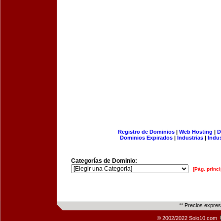
Registro de Dominios
|
Web Hosting
|
D
Dominios Expirados
|
Industrias
|
Indu
Categorías de Dominio:
[Pág. princi
** Precios expre
© 2002/2022 Solo10.com