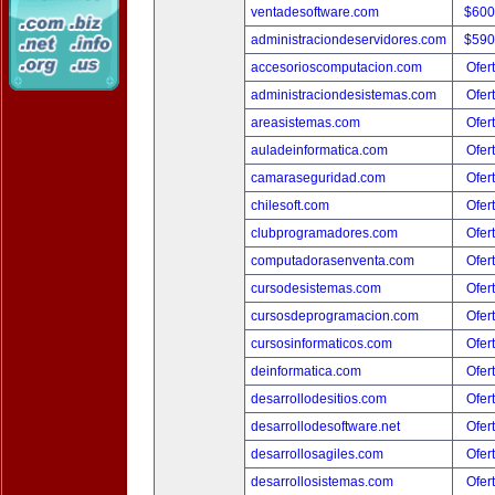
ventadesoftware.com
$600
administraciondeservidores.com
$590
accesorioscomputacion.com
Ofer
administraciondesistemas.com
Ofer
areasistemas.com
Ofer
auladeinformatica.com
Ofer
camaraseguridad.com
Ofer
chilesoft.com
Ofer
clubprogramadores.com
Ofer
computadorasenventa.com
Ofer
cursodesistemas.com
Ofer
cursosdeprogramacion.com
Ofer
cursosinformaticos.com
Ofer
deinformatica.com
Ofer
desarrollodesitios.com
Ofer
desarrollodesoftware.net
Ofer
desarrollosagiles.com
Ofer
desarrollosistemas.com
Ofer