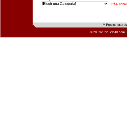
[Pág. princi
** Precios expre
© 2002/2022 Solo10.com