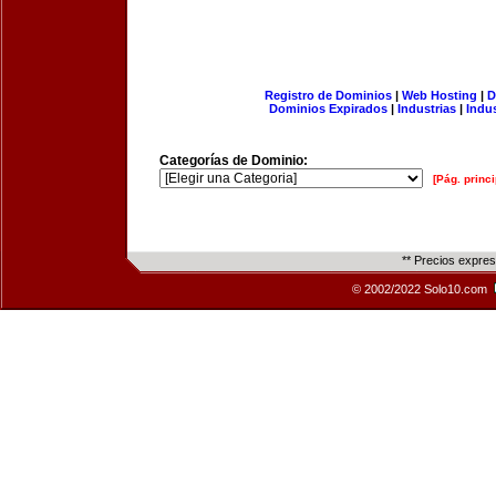
Registro de Dominios
|
Web Hosting
|
D
Dominios Expirados
|
Industrias
|
Indu
Categorías de Dominio:
[Pág. princi
** Precios expre
© 2002/2022 Solo10.com