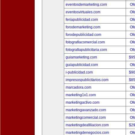
eventosdemarketing.com
Ofe
eventosvirtuales.com
Ofe
feriapublicidad.com
Ofe
forodemarketing.com
Ofe
forodepublicidad.com
Ofe
fotografiacomercial.com
Ofe
fotografiapublicitaria.com
Ofe
guiamarketing.com
$9
guiapublicidad.com
Ofe
i-publicidad.com
$9
impresospublicitarios.com
$8
marcadora.com
Ofe
marketing1x1.com
Ofe
marketingactivo.com
Ofe
marketingavanzado.com
Ofe
marketingcomercial.com
Ofe
marketingdeafiliacion.com
$2
marketingdenegocios.com
Ofe