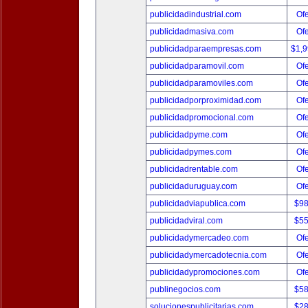
publicidadindustrial.com
Ofe
publicidadmasiva.com
Ofe
publicidadparaempresas.com
$1,
publicidadparamovil.com
Ofe
publicidadparamoviles.com
Ofe
publicidadporproximidad.com
Ofe
publicidadpromocional.com
Ofe
publicidadpyme.com
Ofe
publicidadpymes.com
Ofe
publicidadrentable.com
Ofe
publicidaduruguay.com
Ofe
publicidadviapublica.com
$9
publicidadviral.com
$5
publicidadymercadeo.com
Ofe
publicidadymercadotecnia.com
Ofe
publicidadypromociones.com
Ofe
publinegocios.com
$5
solucionespublicitarias.com
$2