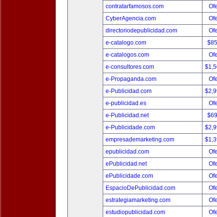
contratarfamosos.com
Ofe
CyberAgencia.com
Ofe
directoriodepublicidad.com
Ofe
e-catalogo.com
$8
e-catalogos.com
Ofe
e-consultores.com
$1,
e-Propaganda.com
Ofe
e-Publicidad.com
$2,
e-publicidad.es
Ofe
e-Publicidad.net
$6
e-Publicidade.com
$2,
empresademarketing.com
$1,
epublicidad.com
Ofe
ePublicidad.net
Ofe
ePublicidade.com
Ofe
EspacioDePublicidad.com
Ofe
estrategiamarketing.com
Ofe
estudiopublicidad.com
Ofe