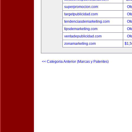
superpromocion.com
Ofe
targetpublicidad.com
Ofe
tendenciasdemarketing.com
Ofe
tipsdemarketing.com
Ofe
ventadepublicidad.com
Ofe
zonamarketing.com
$1,
<< Categoria Anterior (Marcas y Patentes)