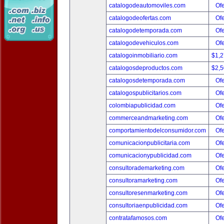
catalogodeautomoviles.com
Ofe
catalogodeofertas.com
Ofe
catalogodetemporada.com
Ofe
catalogodevehiculos.com
Ofe
catalogoinmobiliario.com
$1,
catalogosdeproductos.com
$2,
catalogosdetemporada.com
Ofe
catalogospublicitarios.com
Ofe
colombiapublicidad.com
Ofe
commerceandmarketing.com
Ofe
comportamientodelconsumidor.com
Ofe
comunicacionpublicitaria.com
Ofe
comunicacionypublicidad.com
Ofe
consultorademarketing.com
Ofe
consultoramarketing.com
Ofe
consultoresenmarketing.com
Ofe
consultoriaenpublicidad.com
Ofe
contratafamosos.com
Ofe