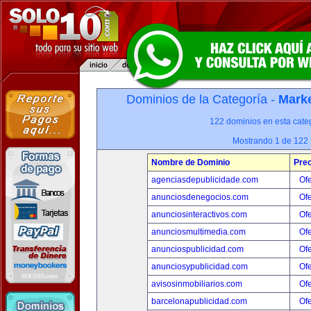
Dominios de la Categoría -
Marke
122 dominios en esta categ
Mostrando 1 de 122
Nombre de Dominio
Prec
agenciasdepublicidade.com
Ofe
anunciosdenegocios.com
Ofe
anunciosinteractivos.com
Ofe
anunciosmultimedia.com
Ofe
anunciospublicidad.com
Ofe
anunciosypublicidad.com
Ofe
avisosinmobiliarios.com
Ofe
barcelonapublicidad.com
Ofe