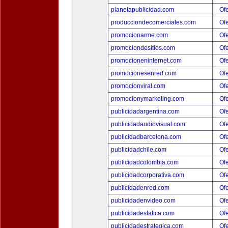
planetapublicidad.com
Ofe
producciondecomerciales.com
Ofe
promocionarme.com
Ofe
promociondesitios.com
Ofe
promocioneninternet.com
Ofe
promocionesenred.com
Ofe
promocionviral.com
Ofe
promocionymarketing.com
Ofe
publicidadargentina.com
Ofe
publicidadaudiovisual.com
Ofe
publicidadbarcelona.com
Ofe
publicidadchile.com
Ofe
publicidadcolombia.com
Ofe
publicidadcorporativa.com
Ofe
publicidadenred.com
Ofe
publicidadenvideo.com
Ofe
publicidadestatica.com
Ofe
publicidadestrategica.com
Ofe