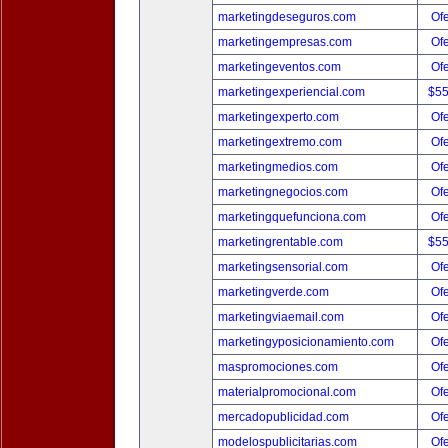
marketingdeseguros.com
Ofe
marketingempresas.com
Ofe
marketingeventos.com
Ofe
marketingexperiencial.com
$5
marketingexperto.com
Ofe
marketingextremo.com
Ofe
marketingmedios.com
Ofe
marketingnegocios.com
Ofe
marketingquefunciona.com
Ofe
marketingrentable.com
$5
marketingsensorial.com
Ofe
marketingverde.com
Ofe
marketingviaemail.com
Ofe
marketingyposicionamiento.com
Ofe
maspromociones.com
Ofe
materialpromocional.com
Ofe
mercadopublicidad.com
Ofe
modelospublicitarias.com
Ofe