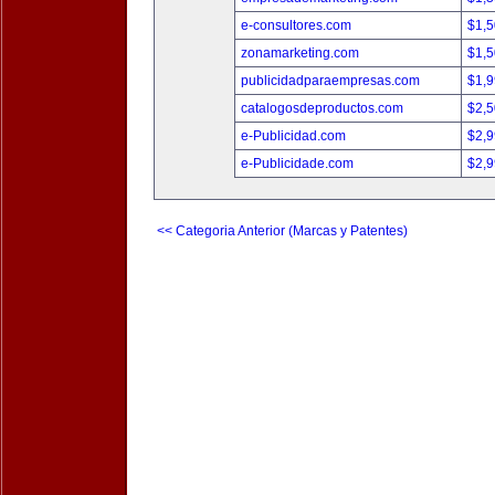
e-consultores.com
$1,
zonamarketing.com
$1,
publicidadparaempresas.com
$1,
catalogosdeproductos.com
$2,
e-Publicidad.com
$2,
e-Publicidade.com
$2,
<< Categoria Anterior (Marcas y Patentes)