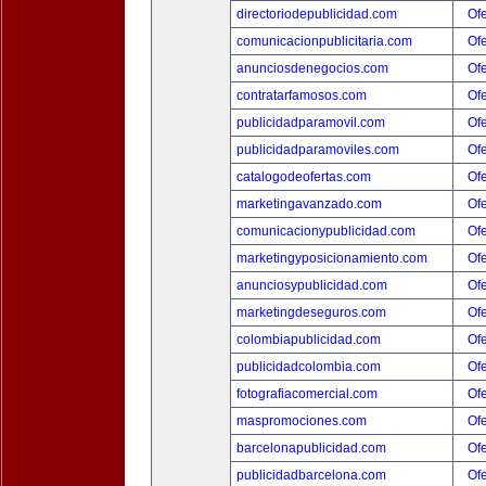
directoriodepublicidad.com
Ofe
comunicacionpublicitaria.com
Ofe
anunciosdenegocios.com
Ofe
contratarfamosos.com
Ofe
publicidadparamovil.com
Ofe
publicidadparamoviles.com
Ofe
catalogodeofertas.com
Ofe
marketingavanzado.com
Ofe
comunicacionypublicidad.com
Ofe
marketingyposicionamiento.com
Ofe
anunciosypublicidad.com
Ofe
marketingdeseguros.com
Ofe
colombiapublicidad.com
Ofe
publicidadcolombia.com
Ofe
fotografiacomercial.com
Ofe
maspromociones.com
Ofe
barcelonapublicidad.com
Ofe
publicidadbarcelona.com
Ofe