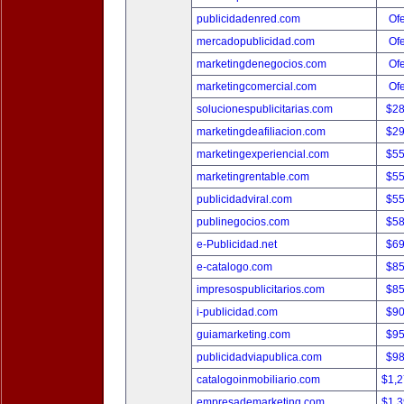
publicidadenred.com
Ofe
mercadopublicidad.com
Ofe
marketingdenegocios.com
Ofe
marketingcomercial.com
Ofe
solucionespublicitarias.com
$2
marketingdeafiliacion.com
$2
marketingexperiencial.com
$5
marketingrentable.com
$5
publicidadviral.com
$5
publinegocios.com
$5
e-Publicidad.net
$6
e-catalogo.com
$8
impresospublicitarios.com
$8
i-publicidad.com
$9
guiamarketing.com
$9
publicidadviapublica.com
$9
catalogoinmobiliario.com
$1,
empresademarketing.com
$1,