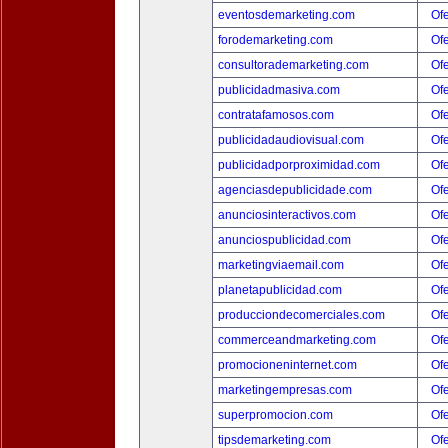
eventosdemarketing.com
Ofe
forodemarketing.com
Ofe
consultorademarketing.com
Ofe
publicidadmasiva.com
Ofe
contratafamosos.com
Ofe
publicidadaudiovisual.com
Ofe
publicidadporproximidad.com
Ofe
agenciasdepublicidade.com
Ofe
anunciosinteractivos.com
Ofe
anunciospublicidad.com
Ofe
marketingviaemail.com
Ofe
planetapublicidad.com
Ofe
producciondecomerciales.com
Ofe
commerceandmarketing.com
Ofe
promocioneninternet.com
Ofe
marketingempresas.com
Ofe
superpromocion.com
Ofe
tipsdemarketing.com
Ofe