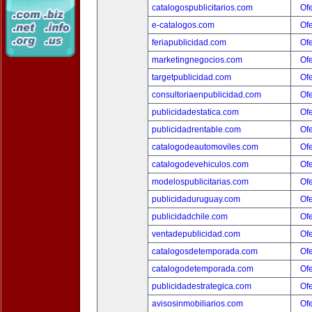
catalogospublicitarios.com
Ofe
e-catalogos.com
Ofe
feriapublicidad.com
Ofe
marketingnegocios.com
Ofe
targetpublicidad.com
Ofe
consultoriaenpublicidad.com
Ofe
publicidadestatica.com
Ofe
publicidadrentable.com
Ofe
catalogodeautomoviles.com
Ofe
catalogodevehiculos.com
Ofe
modelospublicitarias.com
Ofe
publicidaduruguay.com
Ofe
publicidadchile.com
Ofe
ventadepublicidad.com
Ofe
catalogosdetemporada.com
Ofe
catalogodetemporada.com
Ofe
publicidadestrategica.com
Ofe
avisosinmobiliarios.com
Ofe