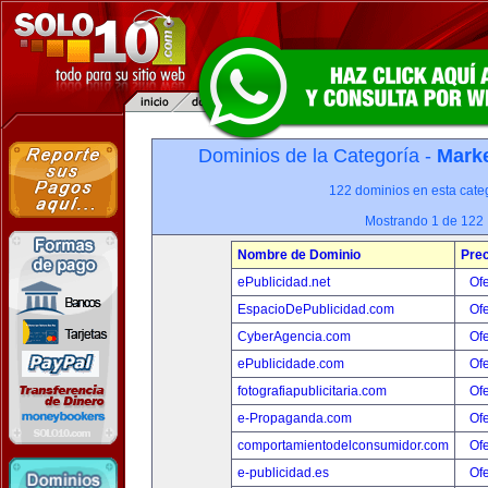
Dominios de la Categoría -
Marke
122 dominios en esta categ
Mostrando 1 de 122
Nombre de Dominio
Prec
ePublicidad.net
Ofe
EspacioDePublicidad.com
Ofe
CyberAgencia.com
Ofe
ePublicidade.com
Ofe
fotografiapublicitaria.com
Ofe
e-Propaganda.com
Ofe
comportamientodelconsumidor.com
Ofe
e-publicidad.es
Ofe