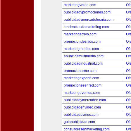
marketingverde.com
Ofe
publicidadypromociones.com
Ofe
publicidadymercadotecnia.com
Ofe
tendenciasdemarketing.com
Ofe
marketingactivo.com
Ofe
promociondesitios.com
Ofe
marketingmedios.com
Ofe
anunciosmultimedia.com
Ofe
publicidadindustrial.com
Ofe
promocionarme.com
Ofe
marketingexperto.com
Ofe
promocionesenred.com
Ofe
marketingeventos.com
Ofe
publicidadymercadeo.com
Ofe
publicidadenvideo.com
Ofe
publicidadpymes.com
Ofe
guiapublicidad.com
Ofe
consultoresenmarketing.com
Ofe