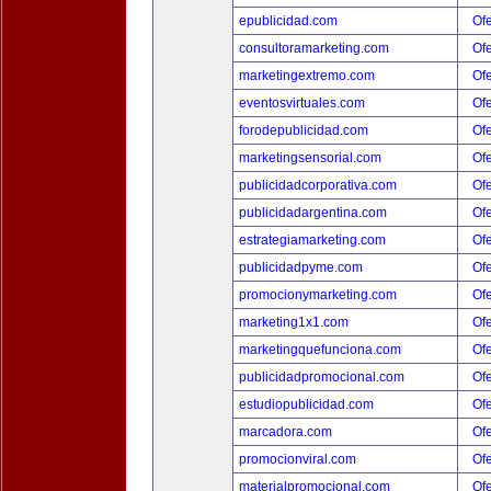
epublicidad.com
Ofe
consultoramarketing.com
Ofe
marketingextremo.com
Ofe
eventosvirtuales.com
Ofe
forodepublicidad.com
Ofe
marketingsensorial.com
Ofe
publicidadcorporativa.com
Ofe
publicidadargentina.com
Ofe
estrategiamarketing.com
Ofe
publicidadpyme.com
Ofe
promocionymarketing.com
Ofe
marketing1x1.com
Ofe
marketingquefunciona.com
Ofe
publicidadpromocional.com
Ofe
estudiopublicidad.com
Ofe
marcadora.com
Ofe
promocionviral.com
Ofe
materialpromocional.com
Ofe